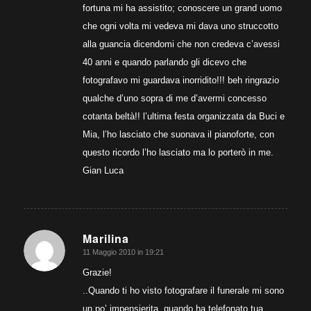
fortuna mi ha assistito; conoscere un grand uomo
che ogni volta mi vedeva mi dava uno struccotto
alla guancia dicendomi che non credeva c’avessi
40 anni e quando parlando gli dicevo che
fotografavo mi guardava inorridito!!! beh ringrazio
qualche d’uno sopra di me d’avermi concesso
cotanta beltà!! l’ultima festa organizzata da Buci e
Mia, l’ho lasciato che suonava il pianoforte, con
questo ricordo l’ho lasciato ma lo porterò in me.
Gian Luca
Marilina
11 Maggio 2010 in 19:21
dice:
Grazie!
..Quando ti ho visto fotografare il funerale mi sono
un po’ impensierita, quando ha telefonato tua