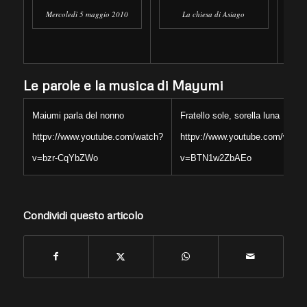
Mercoledì 5 maggio 2010
Con
La chiesa di Asiago
Le parole e la musica di Mayumi
Maiumi parla del nonno
Fratello sole, sorella luna
httpv://www.youtube.com/watch?
httpv://www.youtube.com/watch
v=bzr-CqYbZWo
v=BTN1w2ZbAEo
Condividi questo articolo