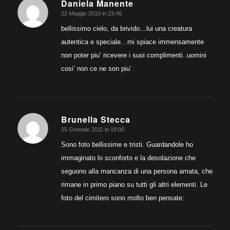
Daniela Manente
22 Maggio 2010 in 23:46
dice:
bellissimo cielo, da brivido…lui una creatura
autentica e speciale…mi spiace immensamente
non poter piu’ ricevere i suoi complimenti..uomini
cosi’ non ce ne son piu’
Brunella Stecca
25 Gennaio 2011 in 18:00
dice:
Sono foto bellissime e tristi. Guardandole ho
immaginato lo sconforto e la desolazione che
seguono alla mancanza di una persona amata, che
rimane in primo piano su tutti gli altri elementi. Le
foto del cimitero sono molto ben pensate: