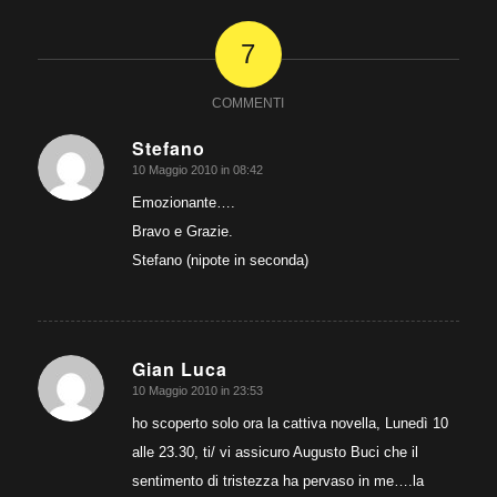
7
COMMENTI
Stefano
10 Maggio 2010 in 08:42
dice:
Emozionante….
Bravo e Grazie.
Stefano (nipote in seconda)
Gian Luca
10 Maggio 2010 in 23:53
dice:
ho scoperto solo ora la cattiva novella, Lunedì 10
alle 23.30, ti/ vi assicuro Augusto Buci che il
sentimento di tristezza ha pervaso in me….la