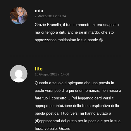
mia
7 Marzo 2011 in 11:34
dice:
Grazie Brunella, il tuo commento mi era scappato
ma ci tengo a dirti, anche se in ritardo, che sto
apprezzando moltissimo le tue parole 🙂
tito
15 Giugno 2011 in 14:06
dice:
Quando a scuola ti spiegano che una poesia in
pochi versi può dire più di un romanzo, non riesci a
fare tuo il concetto… Poi leggendo certi versi ti
appropri per intuizione della forza esplicativa della
parola poetica. I tuoi versi mi hanno aiutato a
(ri)appropriarmi del gusto per la poesia e per la sua
forza verbale. Grazie