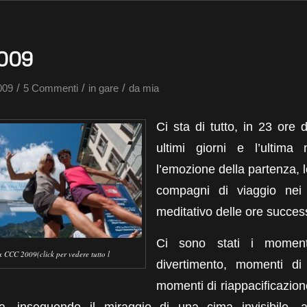
009
/
/
/
009
5 Commenti
in
gare
da
mia
Ci sta di tutto, in 23 ore 
ultimi giorni e l’ultima
l’emozione della partenza, 
compagni di viaggio nei 
meditativo delle ore succes
Ci sono stati i moment
CCC 2009(click per vedere tutto l
divertimento, momenti di
momenti di riappacificazion
ia, inseguendo il miraggio di una cima invisibile, 