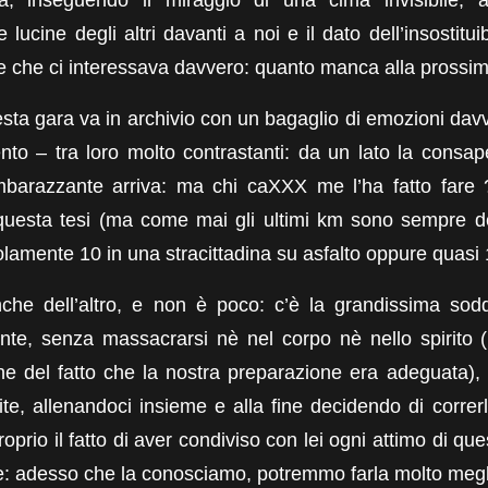
 lucine degli altri davanti a noi e il dato dell’insostitu
e che ci interessava davvero: quanto manca alla prossim
esta gara va in archivio con un bagaglio di emozioni davv
to – tra loro molto contrastanti: da un lato la consapev
arazzante arriva: ma chi caXXX me l’ha fatto fare 
questa tesi (ma come mai gli ultimi km sono sempre de
solamente 10 in una stracittadina su asfalto oppure quasi
che dell’altro, e non è poco: c’è la grandissima sodd
nte, senza massacrarsi nè nel corpo nè nello spirito (
ne del fatto che la nostra preparazione era adeguata), 
te, allenandoci insieme e alla fine decidendo di correr
oprio il fatto di aver condiviso con lei ogni attimo di qu
ere: adesso che la conosciamo, potremmo farla molto megli