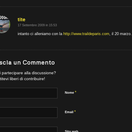
tite
17 Settembre 2009 in 15:53
dice:
intanto ci alleniamo con la
http://www.traildeparis.com
, il 20 marzo
scia un Commento
 partecipare alla discussione?
itevi liberi di contribuire!
*
Nome
*
Email
Sito web