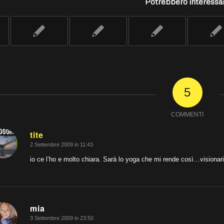
Potrebbero interessar
5
COMMENTI
tite
2 Settembre 2009 in 11:43
dice:
io ce l’ho e molto chiara. Sarà lo yoga che mi rende così…visionari
mia
3 Settembre 2009 in 23:50
dice: