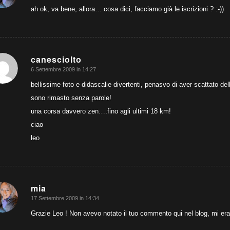
ah ok, va bene, allora… cosa dici, facciamo già le iscrizioni ? :-))
canesciolto
6 Settembre 2009 in 14:27
dice:
bellissime foto e didascalie divertenti, penasvo di aver scattato d
sono rimasto senza parole!
una corsa davvero zen….fino agli ultimi 18 km!
ciao
leo
mia
17 Settembre 2009 in 14:34
dice:
Grazie Leo ! Non avevo notato il tuo commento qui nel blog, mi er