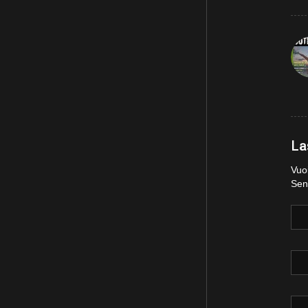
La
Vuoi
Sent