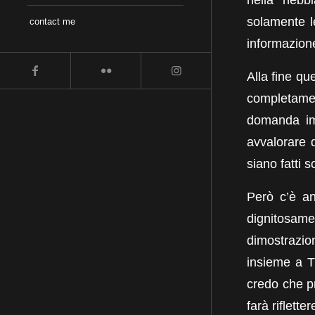
solamente le
contact me
informazion
Alla fine qu
completamen
domanda imb
avvalorare 
siano fatti 
Però c’è an
dignitosame
dimostrazio
insieme a Ti
credo che pr
farà riflett