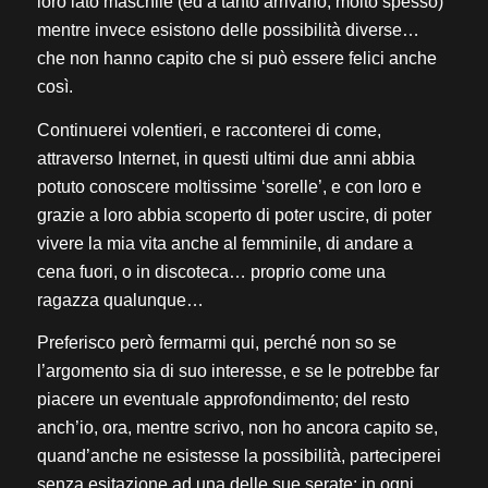
loro lato maschile (ed a tanto arrivano, molto spesso)
mentre invece esistono delle possibilità diverse…
che non hanno capito che si può essere felici anche
così.
Continuerei volentieri, e racconterei di come,
attraverso Internet, in questi ultimi due anni abbia
potuto conoscere moltissime ‘sorelle’, e con loro e
grazie a loro abbia scoperto di poter uscire, di poter
vivere la mia vita anche al femminile, di andare a
cena fuori, o in discoteca… proprio come una
ragazza qualunque…
Preferisco però fermarmi qui, perché non so se
l’argomento sia di suo interesse, e se le potrebbe far
piacere un eventuale approfondimento; del resto
anch’io, ora, mentre scrivo, non ho ancora capito se,
quand’anche ne esistesse la possibilità, parteciperei
senza esitazione ad una delle sue serate; in ogni