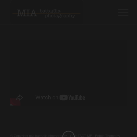
© Copyright mia battaglia photography -
CONTACT ME
-
Enfold Theme by