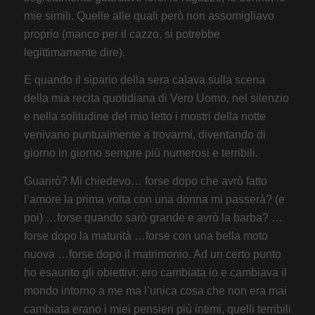
mie simili. Quelle alle quali però non assomigliavo
proprio (manco per il cazzo, si potrebbe
legittimamente dire).
E quando il sipario della sera calava sulla scena
della mia recita quotidiana di Vero Uomo, nel silenzio
e nella solitudine del mio letto i mostri della notte
venivano puntualmente a trovarmi, diventando di
giorno in giorno sempre più numerosi e terribili.
Guarirò? Mi chiedevo… forse dopo che avrò fatto
l’amore la prima volta con una donna mi passerà? (e
poi) …forse quando sarò grande e avrò la barba? …
forse dopo la maturità …forse con una bella moto
nuova …forse dopo il matrimonio. Ad un certo punto
ho esaurito gli obiettivi: ero cambiata io e cambiava il
mondo intorno a me ma l’unica cosa che non era mai
cambiata erano i miei pensieri più intimi, quelli terribili