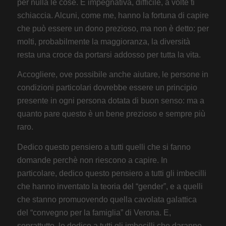
per nulla le cose. È impegnativa, difficile, a volte ti
schiaccia. Alcuni, come me, hanno la fortuna di capire
che può essere un dono prezioso, ma non è detto: per
molti, probabilmente la maggioranza, la diversità
resta una croce da portarsi addosso per tutta la vita.
Accogliere, ove possibile anche aiutare, le persone in
condizioni particolari dovrebbe essere un principio
presente in ogni persona dotata di buon senso: ma a
quanto pare questo è un bene prezioso e sempre più
raro.
Dedico questo pensiero a tutti quelli che si fanno
domande perchè non riescono a capire. In
particolare, dedico questo pensiero a tutti gli imbecilli
che hanno inventato la teoria del “gender”, e a quelli
che stanno promuovendo quella cavolata galattica
del “convegno per la famiglia” di Verona. E,
soprattutto, lo dedico a tutti gli imbecilli che daranno