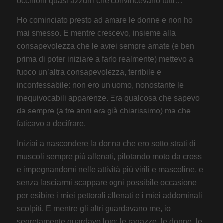
occhioni quasi azzurri che convincevano tutti…
Ho cominciato presto ad amare le donne e non ho
mai smesso. E mentre crescevo, insieme alla
consapevolezza che le avrei sempre amate (e ben
prima di poter iniziare a farlo realmente) mettevo a
fuoco un’altra consapevolezza, terribile e
inconfessabile: non ero un uomo, nonostante le
inequivocabili apparenze. Era qualcosa che sapevo
da sempre (a tre anni era già chiarissimo) ma che
faticavo a decifrare.
Iniziai a nascondere la donna che ero sotto strati di
muscoli sempre più allenati, pilotando moto da cross
e impegnandomi nelle attività più virili e mascoline, e
senza lasciarmi scappare ogni possibile occasione
per esibire i miei pettorali allenati e i miei addominali
scolpiti. E mentre gli altri guardavano me, io
segretamente guardavo loro: le ragazze, le donne, le